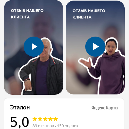
etalonrostov.ru@gmail.com
ЗАПИСАТЬСЯ НА ПРИЕМ
TELEGRAM
WHATSAPP
MAX
Прием ведется по предварительной
записи
Услуги
Врачи
О клинике
Цены
Блог
Пациентам
Политика конфиденциальности и
сбора
персональных данных