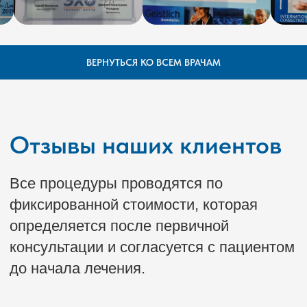
свяжемся с вами для подтверждения
записи.
ВЕРНУТЬСЯ КО ВСЕМ ВРАЧАМ
Адреса клиник в Ростове-на-Дону:
ул. Социалистическая д. 123
б-р Комарова 20в/9а
+7 (863) 333-28-29
Пн-Пт: с 08:00 до 20:00
Построить маршрут
Сб-Вс: с 08:00 до 18:00
Адрес клиники в Каменск-Шахтинском:
пр. Карла Маркса, 18
+7 (938) 110-55-87
Перейти на сайт
Пн-Пт: с 08:00 до 20:00
Построить маршрут
Сб-Вс: с 08:00 до 18:00