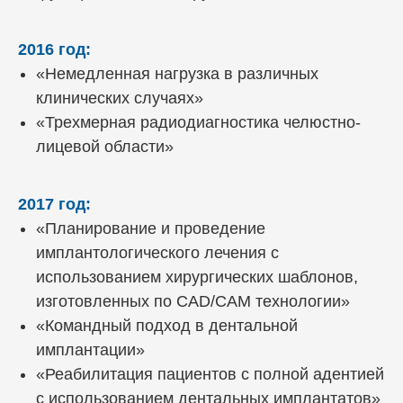
2016 год:
«Немедленная нагрузка в различных
клинических случаях»
«Трехмерная радиодиагностика челюстно-
лицевой области»
Отзывы наших клиентов
2017 год:
«Планирование и проведение
Все процедуры проводятся по
фиксированной стоимости, которая
имплантологического лечения с
определяется после первичной
использованием хирургических шаблонов,
консультации и согласуется с пациентом
изготовленных по CAD/CAM технологии»
до начала лечения.
«Командный подход в дентальной
имплантации»
«Реабилитация пациентов с полной адентией
с использованием дентальных имплантатов»