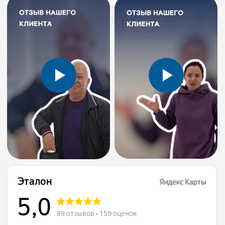
Контакты
Клиника расположена в шаговой
доступности от остановок и парковки.
Вы можете записаться по телефону,
через мессенджеры. Мы оперативно
свяжемся с вами для подтверждения
записи.
Адреса клиник в Ростове-на-Дону:
ул. Социалистическая д. 123
б-р Комарова 20в/9а
+7 (863) 333-28-29
Пн-Пт: с 08:00 до 20:00
Построить маршрут
Сб-Вс: с 08:00 до 18:00