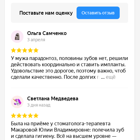
Адрес клиники в Каменск-Шахтинском:
пр. Карла Маркса, 18
+7 (938) 110-55-87
Перейти на сайт
Пн-Пт: с 08:00 до 20:00
Построить маршрут
Сб-Вс: с 08:00 до 18:00
etalonrostov.ru@gmail.com
ЗАПИСАТЬСЯ НА ПРИЕМ
TELEGRAM
WHATSAPP
MAX
Прием ведется по предварительной
записи
Услуги
Врачи
О клинике