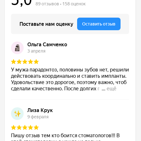
ул. Социалистическая д. 123
б-р Комарова 20в/9а
+7 (863) 333-28-29
Пн-Пт: с 08:00 до 20:00
Построить маршрут
Сб-Вс: с 08:00 до 18:00
Адрес клиники в Каменск-Шахтинском:
пр. Карла Маркса, 18
+7 (938) 110-55-87
Перейти на сайт
Пн-Пт: с 08:00 до 20:00
Построить маршрут
Сб-Вс: с 08:00 до 18:00
etalonrostov.ru@gmail.com
ЗАПИСАТЬСЯ НА ПРИЕМ
TELEGRAM
WHATSAPP