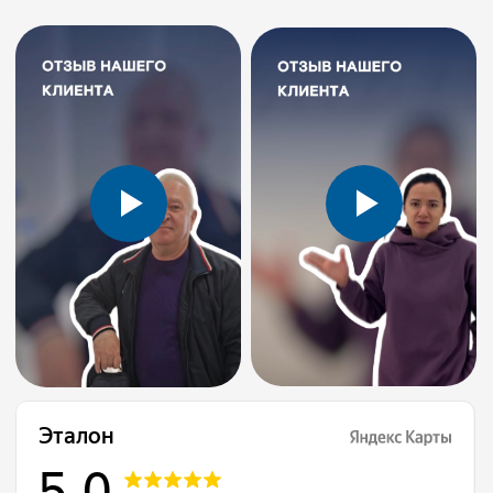
Эталон на карте Ростова‑на‑Дону — Яндекс Карты
Контакты
Клиника расположена в шаговой
доступности от остановок и парковки.
Вы можете записаться по телефону,
через мессенджеры. Мы оперативно
свяжемся с вами для подтверждения
записи.
Адреса клиник в Ростове-на-Дону: