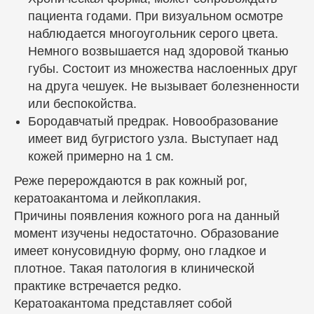
Прием ведется по предварительной
пациента годами. При визуальном осмотре
записи
наблюдается многоугольник серого цвета.
Немного возвышается над здоровой тканью
Услуги
Врачи
О клинике
губы. Состоит из множества наслоенных друг
Цены
Блог
Пациентам
на друга чешуек. Не вызывает болезненности
или беспокойства.
Политика конфиденциальности и
сбора
персональных данных
Бородавчатый предрак. Новообразование
имеет вид бугристого узла. Выступает над
кожей примерно на 1 см.
Реже перерождаются в рак кожный рог,
кератоакантома и лейкоплакия.
Причины появления кожного рога на данный
момент изучены недостаточно. Образование
имеет конусовидную форму, оно гладкое и
плотное. Такая патология в клинической
практике встречается редко.
Кератоакантома представляет собой