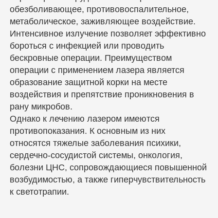
обезболивающее, противовоспалительное,
метаболическое, заживляющее воздействие.
Эталон на карте Ростова‑на‑Дону — Яндекс Карты
Интенсивное излучение позволяет эффективно
бороться с инфекцией или проводить
бескровные операции. Преимуществом
операции с применением лазера является
Контакты
образование защитной корки на месте
воздействия и препятствие проникновения в
Клиника расположена в шаговой
доступности от остановок и парковки.
рану микробов.
Вы можете записаться по телефону,
Однако к лечению лазером имеются
через мессенджеры. Мы оперативно
противопоказания. К основным из них
свяжемся с вами для подтверждения
относятся тяжелые заболевания психики,
записи.
сердечно-сосудистой системы, онкология,
болезни ЦНС, сопровождающиеся повышенной
Адреса клиник в Ростове-на-Дону:
возбудимостью, а также гиперчувствительность
к светотрапии.
ул. Социалистическая д. 123
б-р Комарова 20в/9а