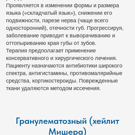
Проявляется в изменении формы и размера
Отзывы наших клиентов
языка («складчатый язык»), снижении его
подвижности, парезе нерва (чаще всего
Все процедуры проводятся по
односторонний), отечности губ. Прогрессируя,
фиксированной стоимости, которая
заболевание приводит к выворачиванию и
определяется после первичной
оттопыриванию края губы от зубов.
консультации и согласуется с пациентом
до начала лечения.
Терапия предполагает применение
консервативного и хирургического лечения.
Пациенту назначаются антибиотики широкого
спектра, антигистамины, противомалярийные
средства, кортикостероиды. Поврежденные
ткани удаляются методом иссечения.
Гранулематозный (хейлит
Мишера)