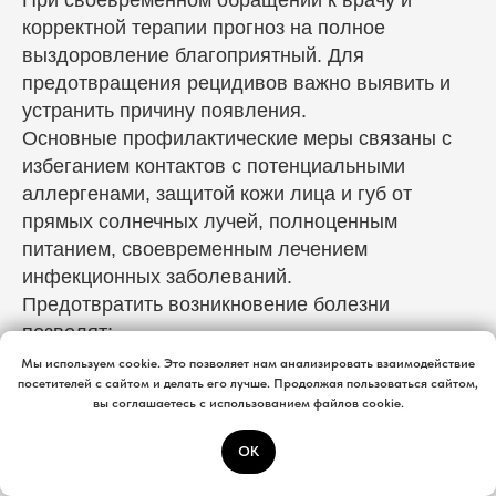
При своевременном обращении к врачу и
корректной терапии прогноз на полное
выздоровление благоприятный. Для
предотвращения рецидивов важно выявить и
устранить причину появления.
Основные профилактические меры связаны с
избеганием контактов с потенциальными
аллергенами, защитой кожи лица и губ от
прямых солнечных лучей, полноценным
питанием, своевременным лечением
инфекционных заболеваний.
Предотвратить возникновение болезни
позволят:
прием достаточного количества свежих
Мы используем cookie. Это позволяет нам анализировать взаимодействие
Мы используем cookie. Это позволяет нам анализировать взаимодействие
посетителей с сайтом и делать его лучше. Продолжая пользоваться сайтом,
посетителей с сайтом и делать его лучше. Продолжая пользоваться сайтом,
фруктов, овощей, орехов, молочной и
вы соглашаетесь с использованием файлов cookie.
вы соглашаетесь с использованием файлов cookie.
кисломолочной продукции, рыбы;
подбор подходящих уходовых и
OK
OK
косметических гипоаллергенных средств;