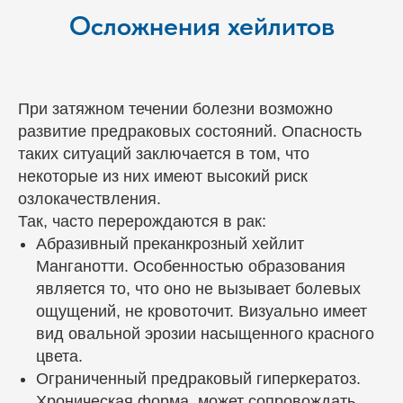
+7 (863) 333-28-29
Осложнения хейлитов
Пн-Пт: с 08:00 до 20:00
Построить маршрут
Сб-Вс: с 08:00 до 18:00
Адрес клиники в Каменск-Шахтинском:
При затяжном течении болезни возможно
пр. Карла Маркса, 18
развитие предраковых состояний. Опасность
+7 (938) 110-55-87
таких ситуаций заключается в том, что
Перейти на сайт
некоторые из них имеют высокий риск
Пн-Пт: с 08:00 до 20:00
Построить маршрут
Сб-Вс: с 08:00 до 18:00
озлокачествления.
Так, часто перерождаются в рак:
Абразивный преканкрозный хейлит
etalonrostov.ru@gmail.com
Манганотти. Особенностью образования
является то, что оно не вызывает болевых
ЗАПИСАТЬСЯ НА ПРИЕМ
ощущений, не кровоточит. Визуально имеет
вид овальной эрозии насыщенного красного
TELEGRAM
WHATSAPP
цвета.
Ограниченный предраковый гиперкератоз.
MAX
Хроническая форма, может сопровождать